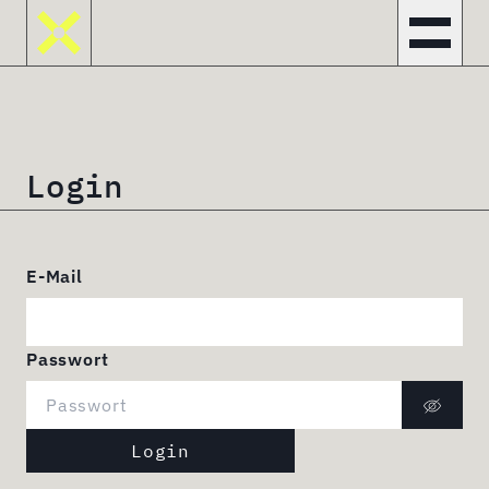
L
o
g
i
n
E-Mail
Passwort
Login